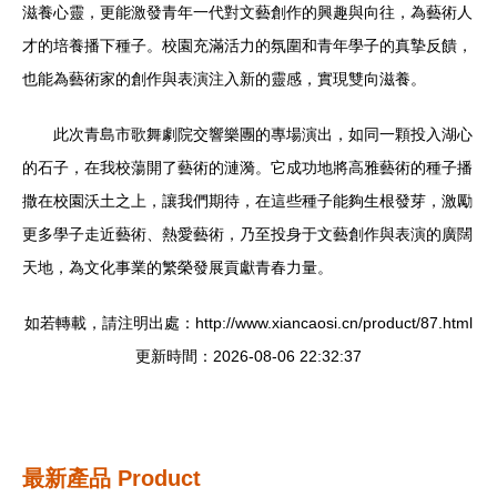
滋養心靈，更能激發青年一代對文藝創作的興趣與向往，為藝術人
才的培養播下種子。校園充滿活力的氛圍和青年學子的真摯反饋，
也能為藝術家的創作與表演注入新的靈感，實現雙向滋養。
此次青島市歌舞劇院交響樂團的專場演出，如同一顆投入湖心
的石子，在我校蕩開了藝術的漣漪。它成功地將高雅藝術的種子播
撒在校園沃土之上，讓我們期待，在這些種子能夠生根發芽，激勵
更多學子走近藝術、熱愛藝術，乃至投身于文藝創作與表演的廣闊
天地，為文化事業的繁榮發展貢獻青春力量。
如若轉載，請注明出處：http://www.xiancaosi.cn/product/87.html
更新時間：2026-08-06 22:32:37
最新產品
Product