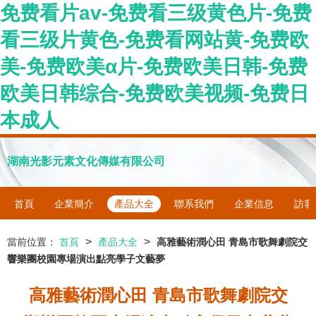
免费看片av-免费看三级黄色片-免费
看三级片黄色-免费看网站黄-免费欧
美-免费欧美α片-免费欧美日韩-免费
欧美日韩综合-免费欧美视频-免费日
本成人
湖南光影元素文化傳媒有限公司
首頁
企業簡介
產品大全
聯系我們
企業信息
訪客
>
>
當前位置：
首頁
產品大全
高雅藝術潤心田 青島市歌舞劇院交
響樂團校園專場演出點亮學子文藝夢
高雅藝術潤心田 青島市歌舞劇院交