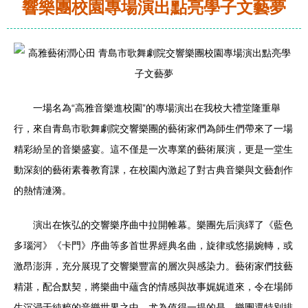
響樂團校園專場演出點亮學子文藝夢
一場名為“高雅音樂進校園”的專場演出在我校大禮堂隆重舉
行，來自青島市歌舞劇院交響樂團的藝術家們為師生們帶來了一場
精彩紛呈的音樂盛宴。這不僅是一次專業的藝術展演，更是一堂生
動深刻的藝術素養教育課，在校園內激起了對古典音樂與文藝創作
的熱情漣漪。
演出在恢弘的交響樂序曲中拉開帷幕。樂團先后演繹了《藍色
多瑙河》《卡門》序曲等多首世界經典名曲，旋律或悠揚婉轉，或
激昂澎湃，充分展現了交響樂豐富的層次與感染力。藝術家們技藝
精湛，配合默契，將樂曲中蘊含的情感與故事娓娓道來，令在場師
生沉浸于純粹的音樂世界之中。尤為值得一提的是，樂團還特別排