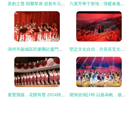
原創之聲 唱響翠屏 迎新年元旦文藝展演選拔比賽精彩紛呈，藝術創作與表演交相輝映
六展芳華于斯地，情暖春風在此鄉——第六屆湖南藝術節優秀作品巡演暨“情系農民工·文藝送春風”長沙縣專場圓滿舉行
漳州市薌城區民樂團赴廈門五緣音樂廳精彩展演 文藝創作與表演的雙重華章
堅定文化自信，共筑長安文藝大繁榮 從創作到表演的內生動力與實踐路徑
童聲飛揚，花開有聲 2024陜西省群眾文化節啟航文藝創作與表演新篇
開海節倒計時 以藝為帆，揚波啟航——防城港市“邊海藝韻”原創海洋題材文藝作品展演側記