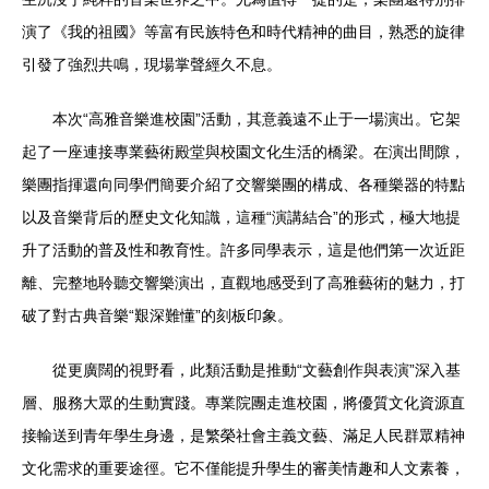
演了《我的祖國》等富有民族特色和時代精神的曲目，熟悉的旋律
引發了強烈共鳴，現場掌聲經久不息。
本次“高雅音樂進校園”活動，其意義遠不止于一場演出。它架
起了一座連接專業藝術殿堂與校園文化生活的橋梁。在演出間隙，
樂團指揮還向同學們簡要介紹了交響樂團的構成、各種樂器的特點
以及音樂背后的歷史文化知識，這種“演講結合”的形式，極大地提
升了活動的普及性和教育性。許多同學表示，這是他們第一次近距
離、完整地聆聽交響樂演出，直觀地感受到了高雅藝術的魅力，打
破了對古典音樂“艱深難懂”的刻板印象。
從更廣闊的視野看，此類活動是推動“文藝創作與表演”深入基
層、服務大眾的生動實踐。專業院團走進校園，將優質文化資源直
接輸送到青年學生身邊，是繁榮社會主義文藝、滿足人民群眾精神
文化需求的重要途徑。它不僅能提升學生的審美情趣和人文素養，