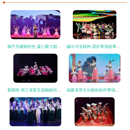
攜手共建顯特色 凝心聚力創一流 ——高雅藝術進校園暨省民族歌舞團赴高校舉行文藝演出紀實
繡出河湟精神 講好青海故事——青海省演藝集團新編青海地方劇《繡河湟》試演成功，文藝創作綻放新時代光彩
看戲咯 浙江省第五屆鄉鎮街道藝術團隊文藝匯演金獎背后的創作與表演
福建省茶文化藝術創作專場文藝演出正月初一首播 文藝創作與表演的交融化韻